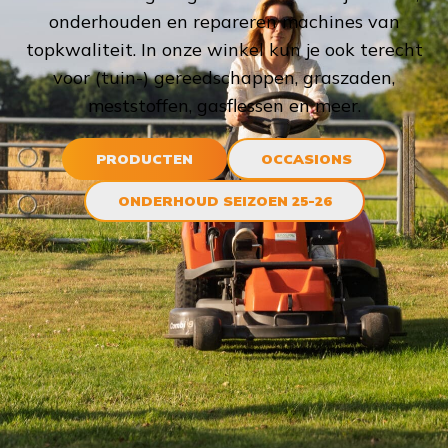
onderhouden en repareren machines van
topkwaliteit. In onze winkel kun je ook terecht
voor (tuin-) gereedschappen, graszaden,
meststoffen, gasflessen en meer.
PRODUCTEN
OCCASIONS
ONDERHOUD SEIZOEN 25-26