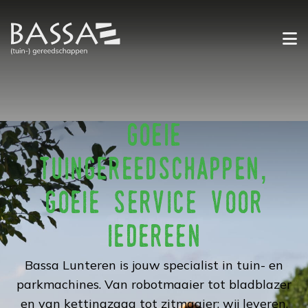
pro
wer
goeie
occ
tuingereedschappen,
di
goeie service voor
iedereen
co
Bassa Lunteren is jouw specialist in tuin- en
parkmachines. Van robotmaaier tot bladblazer
en van kettingzaag tot zitmaaier: wij leveren,