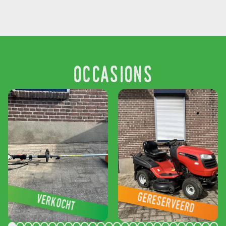
stihl km 100
jonsered
occasions
r
lt2320 cma2
gereserveerd
verkocht