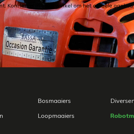
t. Kom langs in onze winkel om het actuele aanbod t
Bosmaaiers
Diverse
n
Loopmaaiers
Robotm