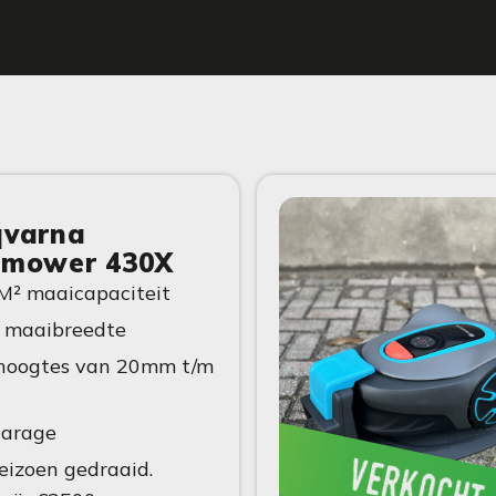
varna
omower 430X
M² maaicapaciteit
 maaibreedte
hoogtes van 20mm t/m
 garage
seizoen gedraaid.
verkocht