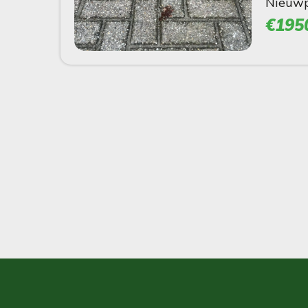
Nieuwpr
€195