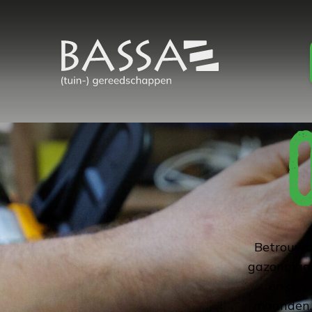
Betrouwb
gazonmaaie
en dire
maanden. 