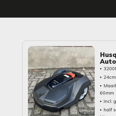
Husq
Aut
3200
24cm
Maai
60mm
Incl.
half 