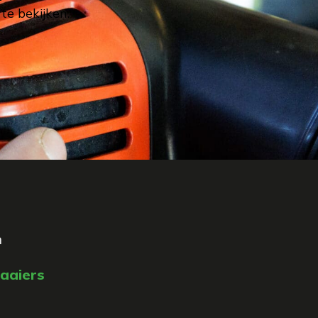
e bekijken.
n
aaiers