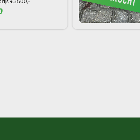
ijs €3500,-
0