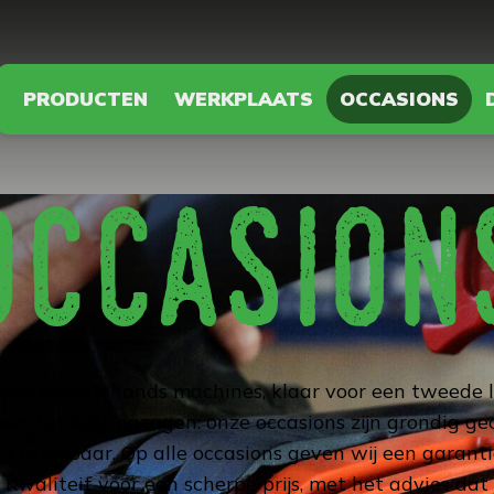
PRODUCTEN
WERKPLAATS
OCCASIONS
occasion
are tweedehands machines, klaar voor een tweede l
rs tot kettingzagen: onze occasions zijn grondig ge
ct inzetbaar. Op alle occasions geven wij een garant
Kwaliteit voor een scherpe prijs, met het advies dat 