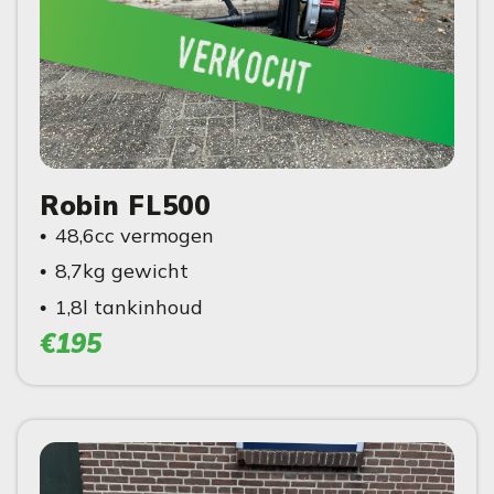
verkocht
Robin FL500
48,6cc vermogen
8,7kg gewicht
1,8l tankinhoud
€195