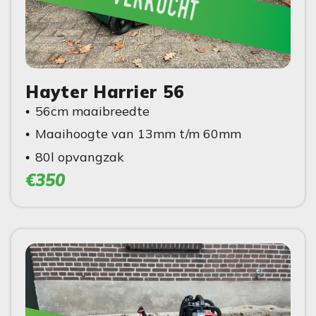
verkocht
Hayter Harrier 56
56cm maaibreedte
Maaihoogte van 13mm t/m 60mm
80l opvangzak
€350