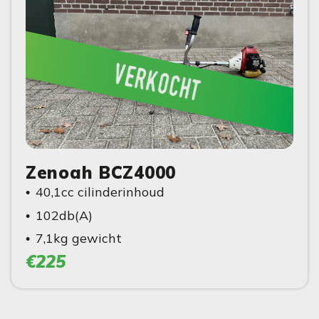
verkocht
Zenoah BCZ4000
40,1cc cilinderinhoud
102db(A)
7,1kg gewicht
€225