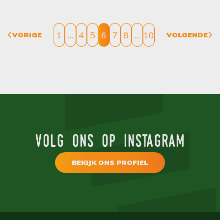
1
…
4
5
6
7
8
…
10
VORIGE
VOLGENDE
volg ons op instagram
BEKIJK ONS PROFIEL