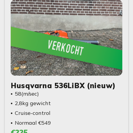
verkocht
Husqvarna 536LiBX (nieuw)
58(m/sec)
2,8kg gewicht
Cruise-control
Normaal €549
€225